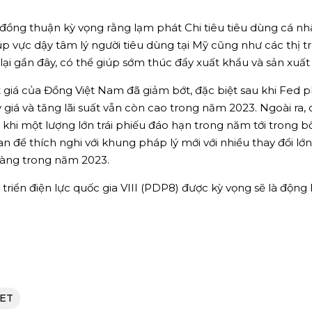
ự đồng thuận kỳ vọng rằng lạm phát Chi tiêu tiêu dùng cá n
iúp vực dậy tâm lý người tiêu dùng tại Mỹ cũng như các thị 
lại gần đây, có thể giúp sớm thúc đẩy xuất khẩu và sản xuất
t giá của Đồng Việt Nam đã giảm bớt, đặc biệt sau khi Fed ph
tỷ giá và tăng lãi suất vẫn còn cao trong năm 2023. Ngoài ra,
 khi một lượng lớn trái phiếu đáo hạn trong năm tới trong b
an để thích nghi với khung pháp lý mới với nhiều thay đổi lớ
hàng trong năm 2023.
triển điện lực quốc gia VIII (PDP8) được kỳ vọng sẽ là động
SET