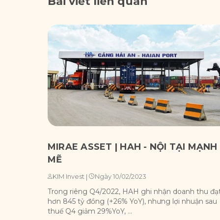
Bài viết liên quan
MIRAE ASSET | HAH - NỘI TẠI MẠNH
MẼ
Ngày 10/02/2023
KIM Invest
|
Trong riêng Q4/2022, HAH ghi nhận doanh thu đạ
hơn 845 tỷ đồng (+26% YoY), nhưng lợi nhuận sau
thuế Q4 giảm 29%YoY, ...