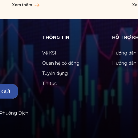
Xem thêm
Xe
THÔNG TIN
HỖ TRỢ K
Về KSI
Hướng dẫn 
Quan hệ cổ đông
Hướng dẫn 
Tuyển dụng
Tin tức
GỬI
, Phường Dịch