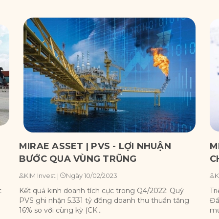
MIRAE ASSET | PVS - LỢI NHUẬN
M
BƯỚC QUA VÙNG TRŨNG
C
Ngày 10/02/2023
KIM Invest
|
K
t
Kết quả kinh doanh tích cực trong Q4/2022: Quý
Tr
PVS ghi nhận 5.331 tỷ đồng doanh thu thuần tăng
Đầ
16% so với cùng kỳ (CK...
mứ