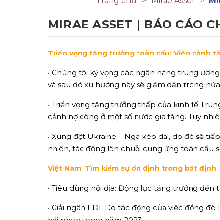
Trang chủ
Mirae Asset
MI
MIRAE ASSET | BÁO CÁO CH
Triển vọng tăng trưởng toàn cầu: Viễn cảnh t
• Chúng tôi kỳ vọng các ngân hàng trung ương l
và sau đó xu hướng này sẽ giảm dần trong nửa
• Triển vọng tăng trưởng thấp của kinh tế Tr
cảnh nợ công ở một số nước gia tăng. Tuy nhiê
• Xung đột Ukraine – Nga kéo dài, do đó sẽ tiế
nhiên, tác động lên chuỗi cung ứng toàn cầu s
Việt Nam: Tìm kiếm sự ổn định trong bất định
• Tiêu dùng nội địa: Động lực tăng trưởng đến t
• Giải ngân FDI: Do tác động của việc đồng đô
hồi phục trong năm 2023.