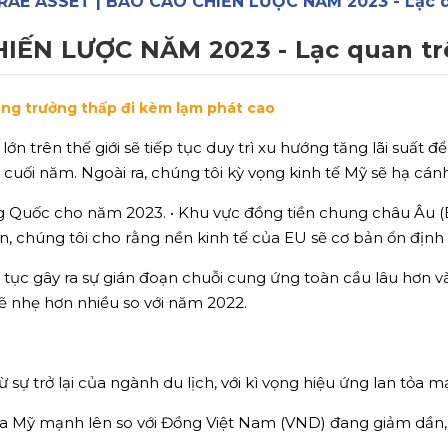
RAE ASSET | BÁO CÁO CHIẾN LƯỢC NĂM 2023 - Lạc q
IẾN LƯỢC NĂM 2023 - Lạc quan tr
ăng trưởng thấp đi kèm lạm phát cao
ớn trên thế giới sẽ tiếp tục duy trì xu hướng tăng lãi suất
 cuối năm. Ngoài ra, chúng tôi kỳ vọng kinh tế Mỹ sẽ hạ c
ung Quốc cho năm 2023. • Khu vực đồng tiền chung châu Âu (
n, chúng tôi cho rằng nền kinh tế của EU sẽ cơ bản ổn định 
p tục gây ra sự gián đoạn chuỗi cung ứng toàn cầu lâu hơn v
ẽ nhẹ hơn nhiều so với năm 2022.
ừ sự trở lại của ngành du lịch, với kì vọng hiệu ứng lan tỏa 
 la Mỹ mạnh lên so với Đồng Việt Nam (VND) đang giảm dần,