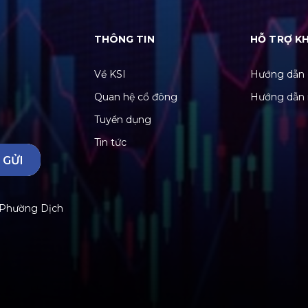
THÔNG TIN
HỖ TRỢ K
Về KSI
Hướng dẫn 
Quan hệ cổ đông
Hướng dẫn 
Tuyển dụng
Tin tức
GỬI
, Phường Dịch