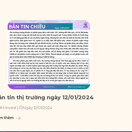
ản tin thị trường ngày 12/01/2024
Bản tin
Ngày 12/01/2024
IM Invest
|
KIM Invest
m thêm
Xem thêm